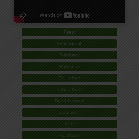
Feest
Evenement
Tuinfeest
Barbecue
Bruiloften
Schoolfeest
Bedrijfsborrel
Jubileum
Lezing
Huisfeest