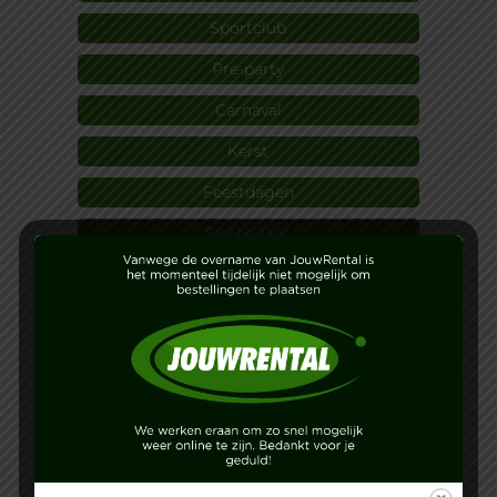
Sportclub
Pre-party
Carnaval
Kerst
Feestdagen
Sinterklaas
Visserij dagen
Sneek week
Dorpsfeest
Koningsdag
Opening
Kinderfeest