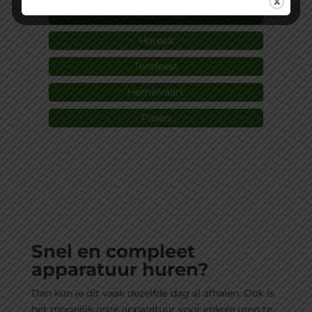
The tall ships
Horeca
Tentfeest
Hemelvaart
Pasen
Snel en compleet
apparatuur huren?
Dan kun je dit vaak dezelfde dag al afhalen. Ook is
het mogelijk onze apparatuur voor enkele uren te