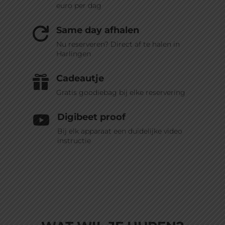
euro per dag
Same day afhalen

Nu reserveren? Direct af te halen in
Harlingen
Cadeautje

Gratis goodiebag bij elke reservering
Digibeet proof

Bij elk apparaat een duidelijke video
instructie