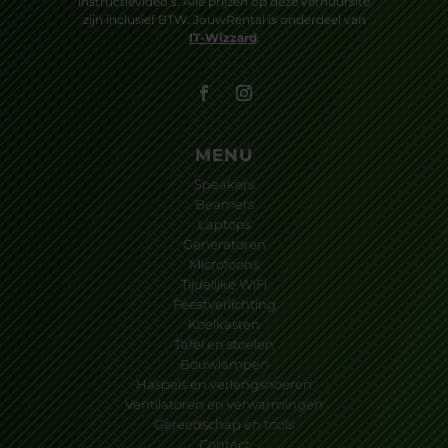
instructievideo’s. Alle prijzen op deze verhuursite
zijn inclusief BTW. JouwRental is onderdeel van
IT-Wizzard
.
MENU
Speakers
Beamers
Laptops
Generatoren
Microfoons
Tijdelijke WiFi
Feestverlichting
Koelkasten
Tafel en stoelen
Bouwlampen
Haspels en verlengsnoeren
Ventilatoren en verwarmingen
Gereedschap en tools
Contact