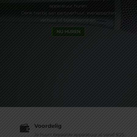
apparatuur huren.
Denk hierbij aan partyverhuur, evenementen
verhuur of bijeenkomsten.
NU HUREN
Voordelig

Je huurt bepaalde apparatuur al vanaf €25,-