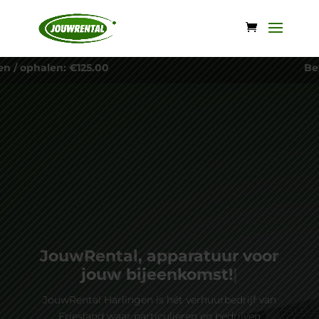
00
Bezorgen / ophalen + i
JouwRental, apparatuur voor
jouw
bij
|
JouwRental Harlingen is hét verhuurbedrijf van
Friesland waar particulieren en bedrijven