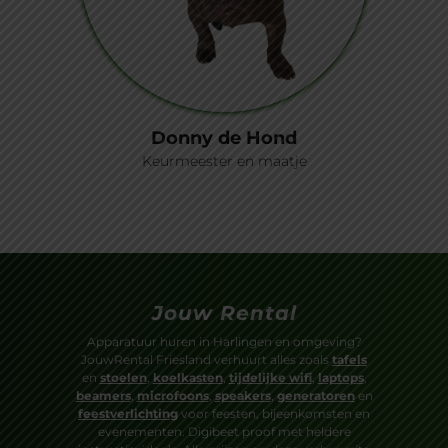
Donny de Hond
Keurmeester en maatje
Jouw Rental
Apparatuur huren in Harlingen en omgeving?
JouwRental Friesland verhuurt alles zoals
tafels
en
stoelen
,
koelkasten
,
tijdelijke wifi
,
laptops
,
beamers
,
microfoons
,
speakers
,
generatoren
en
feestverlichting
voor feesten, bijeenkomsten en
evenementen. Digibeet proof met heldere