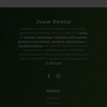
Jouw Rental
Apparatuur huren in Harlingen en omgeving?
JouwRental Friesland verhuurt alles zoals
tafels
en
stoelen
,
koelkasten
,
tijdelijke wifi
,
laptops
,
beamers
,
microfoons
,
speakers
,
generatoren
en
feestverlichting
voor feesten, bijeenkomsten en
evenementen. Digibeet proof met heldere
instructievideo’s. Alle prijzen op deze verhuursite
zijn inclusief BTW. JouwRental is onderdeel van
IT-Wizzard
.
MENU
Speakers
Beamers