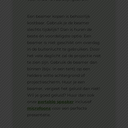
Een beamer kopen is behoorlijk
kostbaar. Gebruik je de beamer
slechts tijdelijk? Dan is huren de
beste én voordeligste optie. Een
beamer is niet geschikt om overdag
in de buitenlucht te gebruiken. Door
het vele daglicht zal de projectie niet
te zien zijn. Gebruik de beamer dan
binnen (bijv. in een tent) op een
heldere witte achtergrond of
projectiescherm. Huur je een
beamer, vergeet het geluid dan niet!
Wil je goed geluid? Huur dan ook
onze
portable speaker
inclusief
microfoons
voor een perfecte
presentatie.