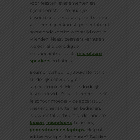
voor feesten, evenementen en
bijeenkomsten. Zo huur je
bijvoorbeeld eenvoudig een beamer
voor een bijeenkomst, presentatie of
spannende voetbalwedstrijd met je
vrienden. Naast beamers verhuren
we ook alle benodigde
randapparatuur zoals
microfoons
,
speakers
en kabels.
Beamer verhuur bij Jouw Rental is
kinderlijk eenvoudig en
supercompleet. Met de duidelijke
instructievideo’s kan iedereen – zelfs
je schoonmoeder – de apparatuur
werkend aansluiten én bedienen.
JouwRental verhuurt onder andere
boxen
,
microfoons
, beamers,
generatoren en
laptops.
Hulp of
advies nodig bij het huren? Bel dan