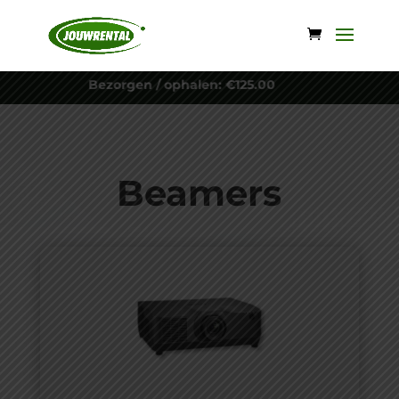
Bezorgen / ophalen: €125.00
Beamers