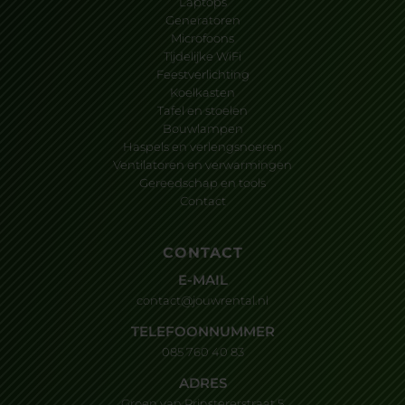
Laptops
Generatoren
Microfoons
Tijdelijke WiFi
Feestverlichting
Koelkasten
Tafel en stoelen
Bouwlampen
Haspels en verlengsnoeren
Ventilatoren en verwarmingen
Gereedschap en tools
Contact
CONTACT
E-MAIL
contact@jouwrental.nl
TELEFOONNUMMER
085 760 40 83
ADRES
Groen van Prinstererstraat 5