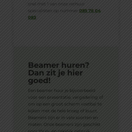
snel met 1 van onze verhuur
specialisten op nummer
085 76 04
083
.
Beamer huren?
Dan zit je hier
goed!
Een beamer huur je bijvoorbeeld
voor een presentatie, vergadering of
om op een groot scherm voetbal te
kijken met de hele kroeg of buurt.
Beamers zijn er in vele soorten en
maten. Onze beamers zijn geschikt
voor thuis- en zakelijk gebruik.