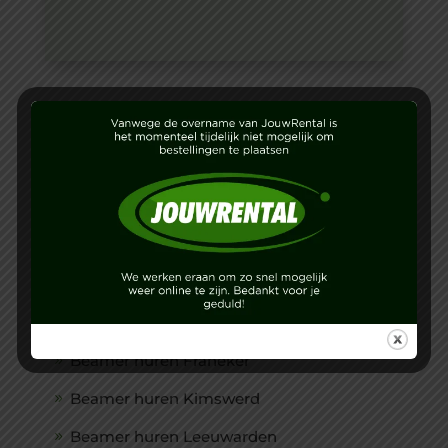
WIJ VERHUREN OOK IN:
Beamer huren Harlingen
Beamer huren Sexbierum
Beamer huren Tzummarum
Beamer huren Franeker
Beamer huren Kimswerd
Beamer huren Leeuwarden