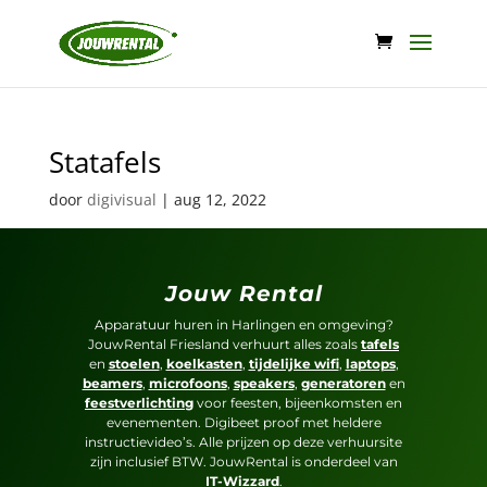
Statafels
door
digivisual
|
aug 12, 2022
Jouw Rental
Apparatuur huren in Harlingen en omgeving?
JouwRental Friesland verhuurt alles zoals
tafels
en
stoelen
,
koelkasten
,
tijdelijke wifi
,
laptops
,
beamers
,
microfoons
,
speakers
,
generatoren
en
feestverlichting
voor feesten, bijeenkomsten en
evenementen. Digibeet proof met heldere
instructievideo’s. Alle prijzen op deze verhuursite
zijn inclusief BTW. JouwRental is onderdeel van
IT-Wizzard
.