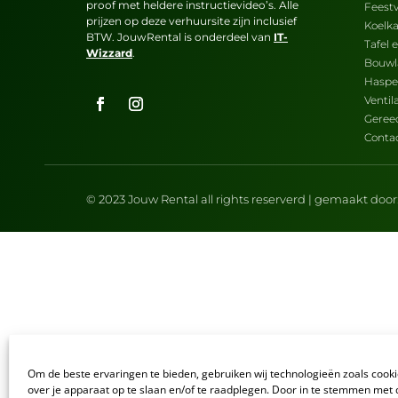
proof met heldere instructievideo’s. Alle
Feestv
prijzen op deze verhuursite zijn inclusief
Koelk
BTW. JouwRental is onderdeel van
IT-
Tafel 
Wizzard
.
Bouw
Haspe
Venti
Geree
Conta
© 2023 Jouw Rental all rights reserverd | gemaakt door
Om de beste ervaringen te bieden, gebruiken wij technologieën zoals cook
over je apparaat op te slaan en/of te raadplegen. Door in te stemmen met