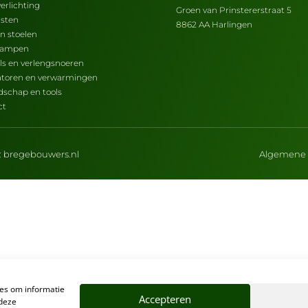
erlichting
Groen van Prinstererstraat 5
asten
8862 AA Harlingen
en stoelen
lampen
ls en verlengsnoeren
latoren en verwarmingen
dschap en tools
ct
:
bregebouwers.nl
Algemene 
ies om informatie
Accepteren
 deze