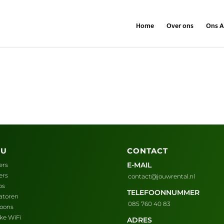
Home
Over ons
Ons A
NU
CONTACT
E-MAIL
ers
ers
contact@jouwrental.nl
ps
TELEFOONNUMMER
atoren
085 760 40 83
foons
ijke WiFi
ADRES