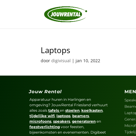
Laptops
door
digivisual
|
jan 10, 2022
Jouw Rental
ME
Apparatuur huren in Harlingen en
Speak
omgeving? JouwRental Friesland verhuurt
Beam
alles zoals
tafels
en
stoelen
,
koelkasten
,
Lapto
tijdelijke wifi
,
laptops
,
beamers
,
Gener
microfoons
,
speakers
,
generatoren
en
Micro
feestverlichting
voor feesten,
Tijdel
bijeenkomsten en evenementen. Digibeet