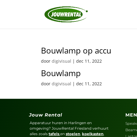
Bouwlamp op accu
door
digivisual
|
dec 11, 2022
Bouwlamp
door
digivisual
|
dec 11, 2022
Jouw Rental
ME
Apparatuur huren in Harlingen en
Speak
omgeving? JouwRental Friesland verhuurt
Beam
alles zoals
tafels
en
stoelen
,
koelkasten
,
Lapto