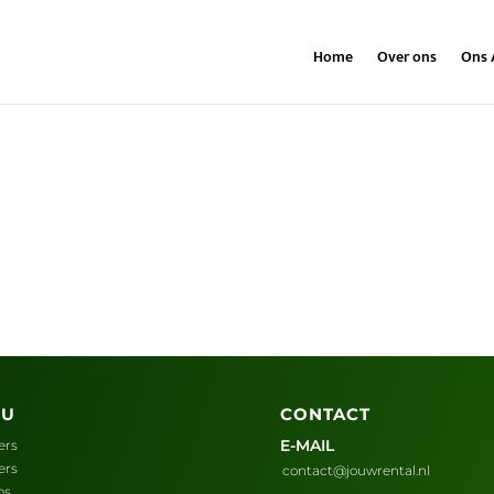
Home
Over ons
Ons 
NU
CONTACT
E-MAIL
ers
ers
contact@jouwrental.nl
ps