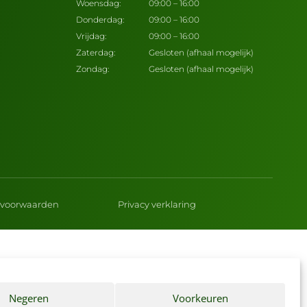
Woensdag:
09:00 – 16:00
Donderdag:
09:00 – 16:00
Vrijdag:
09:00 – 16:00
Zaterdag:
Gesloten (afhaal mogelijk)
Zondag:
Gesloten (afhaal mogelijk)
voorwaarden
Privacy verklaring
Negeren
Voorkeuren