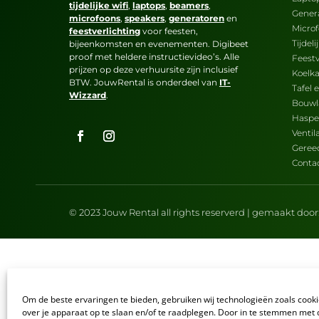
tijdelijke wifi
,
laptops
,
beamers
,
Gener
microfoons
,
speakers
,
generatoren
en
Micro
feestverlichting
voor feesten,
Tijdel
bijeenkomsten en evenementen. Digibeet
proof met heldere instructievideo’s. Alle
Feestv
prijzen op deze verhuursite zijn inclusief
Koelk
BTW. JouwRental is onderdeel van
IT-
Tafel 
Wizzard
.
Bouw
Haspe
Venti
Geree
Conta
© 2023 Jouw Rental all rights reserverd | gemaakt door
Om de beste ervaringen te bieden, gebruiken wij technologieën zoals cook
over je apparaat op te slaan en/of te raadplegen. Door in te stemmen met