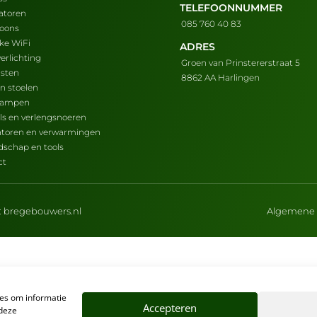
TELEFOONNUMMER
atoren
085 760 40 83
foons
ijke WiFi
ADRES
erlichting
Groen van Prinstererstraat 5
asten
8862 AA Harlingen
en stoelen
lampen
ls en verlengsnoeren
latoren en verwarmingen
dschap en tools
ct
:
bregebouwers.nl
Algemene 
ies om informatie
Accepteren
 deze